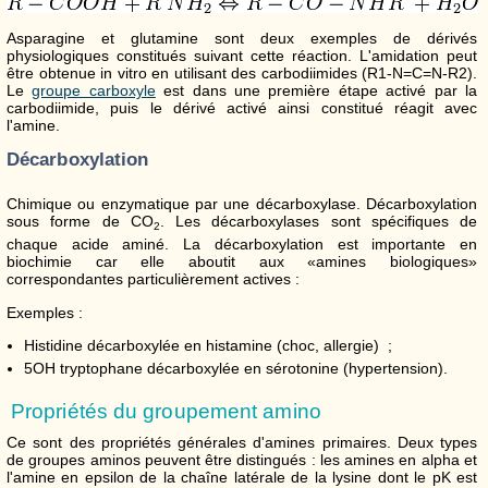
Asparagine et glutamine sont deux exemples de dérivés
physiologiques constitués suivant cette réaction. L'amidation peut
être obtenue in vitro en utilisant des carbodiimides (R1-N=C=N-R2).
Le
groupe carboxyle
est dans une première étape activé par la
carbodiimide, puis le dérivé activé ainsi constitué réagit avec
l'amine.
Décarboxylation
Chimique ou enzymatique par une décarboxylase. Décarboxylation
sous forme de CO
. Les décarboxylases sont spécifiques de
2
chaque acide aminé. La décarboxylation est importante en
biochimie car elle aboutit aux «amines biologiques»
correspondantes particulièrement actives :
Exemples :
Histidine décarboxylée en histamine (choc, allergie) ;
5OH tryptophane décarboxylée en sérotonine (hypertension).
Propriétés du groupement amino
Ce sont des propriétés générales d'amines primaires. Deux types
de groupes aminos peuvent être distingués : les amines en alpha et
l'amine en epsilon de la chaîne latérale de la lysine dont le pK est