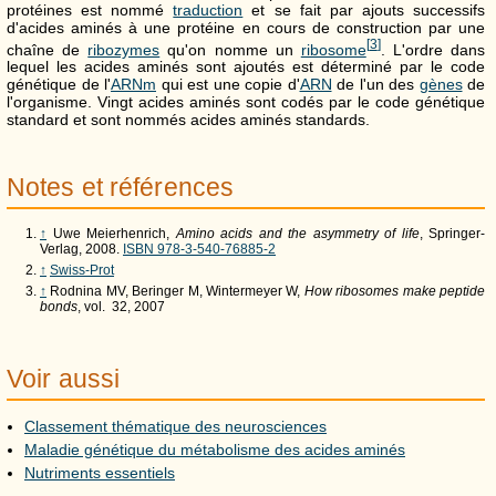
protéines est nommé
traduction
et se fait par ajouts successifs
d'acides aminés à une protéine en cours de construction par une
[
3
]
chaîne de
ribozymes
qu'on nomme un
ribosome
. L'ordre dans
lequel les acides aminés sont ajoutés est déterminé par le code
génétique de l'
ARNm
qui est une copie d'
ARN
de l'un des
gènes
de
l'organisme. Vingt acides aminés sont codés par le code génétique
standard et sont nommés acides aminés standards.
Notes et références
↑
Uwe Meierhenrich,
Amino acids and the asymmetry of life
, Springer-
Verlag, 2008.
ISBN 978-3-540-76885-2
↑
Swiss-Prot
↑
Rodnina MV, Beringer M, Wintermeyer W,
How ribosomes make peptide
bonds
,
vol.
32, 2007
Voir aussi
Classement thématique des neurosciences
Maladie génétique du métabolisme des acides aminés
Nutriments essentiels