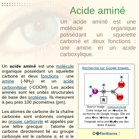
Acide aminé
Un acide aminé est une
molécule organique
possédant un squelette
carboné et deux fonctions :
une amine et un acide
carboxylique.
Un
acide aminé
est une
molécule
Recherche sur Google Images :
organique possédant un squelette
carboné et deux
fonctions
: une
amine
(-NH
) et un
acide
2
carboxylique
(-COOH). Les acides
aminés sont les unités structurales
de base des
protéines
. Ils mesurent
à peu près 100 picomètres (pm).
Source image :
science-et-vie.net
Cette image est un r�sultat de
Les atomes de carbone de la chaîne
recherche de Google Image. Elle est
carbonée sont ordonnés comparé
peut-�tre r�duite par rapport �
au
groupe carboxyle
et appelés par
l'originale et/ou prot�g�e par des
droits d'auteur.
une lettre grecque : l'atome de
carbone directement lié au groupe
D�finitions :
carboxyle est le carbone α, et si le