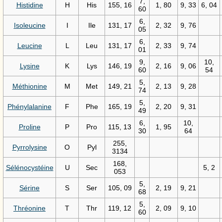
7,
Histidine
H
His
155, 16
1, 80
9, 33
6, 04
60
6,
Isoleucine
I
Ile
131, 17
2, 32
9, 76
05
6,
Leucine
L
Leu
131, 17
2, 33
9, 74
01
9,
10,
Lysine
K
Lys
146, 19
2, 16
9, 06
60
54
5,
Méthionine
M
Met
149, 21
2, 13
9, 28
74
5,
Phénylalanine
F
Phe
165, 19
2, 20
9, 31
49
6,
10,
Proline
P
Pro
115, 13
1, 95
30
64
255,
Pyrrolysine
O
Pyl
3134
168,
Sélénocystéine
U
Sec
5, 2
053
5,
Sérine
S
Ser
105, 09
2, 19
9, 21
68
5,
Thréonine
T
Thr
119, 12
2, 09
9, 10
60