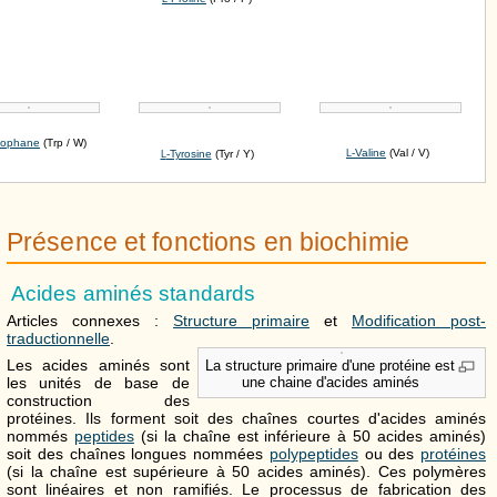
tophane
(Trp / W)
-Valine
(Val / V)
-Tyrosine
(Tyr / Y)
L
L
Présence et fonctions en biochimie
Acides aminés standards
Articles connexes :
Structure primaire
et
Modification post-
traductionnelle
.
Les acides aminés sont
La structure primaire d'une protéine est
les unités de base de
une chaine d'acides aminés
construction des
protéines. Ils forment soit des chaînes courtes d'acides aminés
nommés
peptides
(si la chaîne est inférieure à 50 acides aminés)
soit des chaînes longues nommées
polypeptides
ou des
protéines
(si la chaîne est supérieure à 50 acides aminés). Ces polymères
sont linéaires et non ramifiés. Le processus de fabrication des