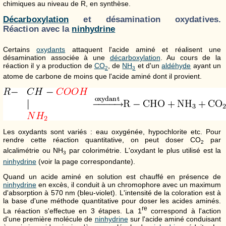
chimiques au niveau de R, en synthèse.
Décarboxylation
et désamination oxydatives.
Réaction avec la
ninhydrine
Certains
oxydants
attaquent l'acide aminé et réalisent une
désamination associée à une
décarboxylation
. Au cours de la
réaction il y a production de
CO
, de
NH
et d'un
aldéhyde
ayant un
2
3
atome de carbone de moins que l'acide aminé dont il provient.
Les oxydants sont variés : eau oxygénée, hypochlorite etc. Pour
rendre cette réaction quantitative, on peut doser CO
par
2
alcalimétrie ou NH
par colorimétrie. L'oxydant le plus utilisé est la
3
ninhydrine
(voir la page correspondante).
Quand un acide aminé en solution est chauffé en présence de
ninhydrine
en excès, il conduit à un chromophore avec un maximum
d'absorption à 570 nm (bleu-violet). L'intensité de la coloration est à
la base d'une méthode quantitative pour doser les acides aminés.
re
La réaction s'effectue en 3 étapes. La 1
correspond à l'action
d'une première molécule de
ninhydrine
sur l'acide aminé conduisant