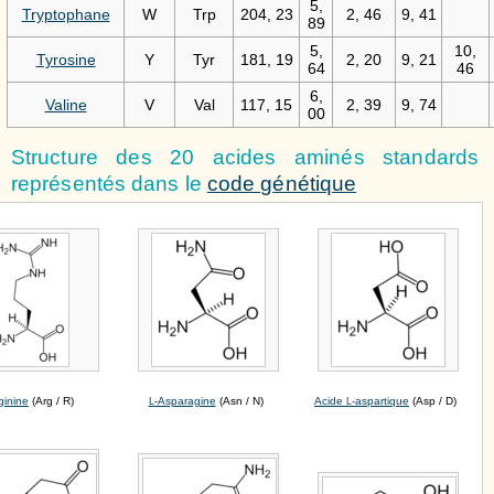
5,
Tryptophane
W
Trp
204, 23
2, 46
9, 41
89
5,
10,
Tyrosine
Y
Tyr
181, 19
2, 20
9, 21
64
46
6,
Valine
V
Val
117, 15
2, 39
9, 74
00
Structure des 20 acides aminés standards
représentés dans le
code génétique
ginine
(Arg / R)
-Asparagine
(Asn / N)
Acide
-aspartique
(Asp / D)
L
L