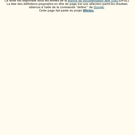
Ce texte est disponible sous les termes de la
licence de documentation libre GNU
(GFDL).
La liste des définitions proposées en tête de page est une sélection parmi les résultats
obtenus à l'aide de la commande "define:" de
Google
.
Cette page fait partie du projet
Wikibis
.