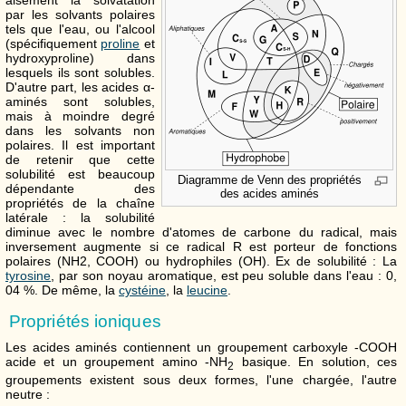
aisément la solvatation
par les solvants polaires
tels que l'eau, ou l'alcool
(spécifiquement
proline
et
hydroxyproline) dans
lesquels ils sont solubles.
D'autre part, les acides α-
aminés sont solubles,
mais à moindre degré
dans les solvants non
polaires. Il est important
de retenir que cette
solubilité est beaucoup
Diagramme de Venn des propriétés
dépendante des
des acides aminés
propriétés de la chaîne
latérale : la solubilité
diminue avec le nombre d'atomes de carbone du radical, mais
inversement augmente si ce radical R est porteur de fonctions
polaires (NH2, COOH) ou hydrophiles (OH). Ex de solubilité : La
tyrosine
, par son noyau aromatique, est peu soluble dans l'eau : 0,
04 %. De même, la
cystéine
, la
leucine
.
Propriétés ioniques
Les acides aminés contiennent un groupement carboxyle -COOH
acide et un groupement amino -NH
basique. En solution, ces
2
groupements existent sous deux formes, l'une chargée, l'autre
neutre :