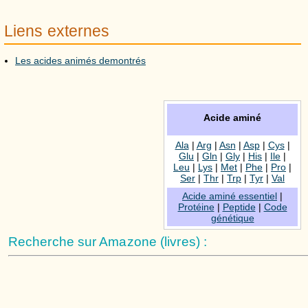
Liens externes
Les acides animés demontrés
Acide aminé
Ala
|
Arg
|
Asn
|
Asp
|
Cys
|
Glu
|
Gln
|
Gly
|
His
|
Ile
|
Leu
|
Lys
|
Met
|
Phe
|
Pro
|
Ser
|
Thr
|
Trp
|
Tyr
|
Val
Acide aminé essentiel
|
Protéine
|
Peptide
|
Code
génétique
Recherche sur Amazone (livres) :