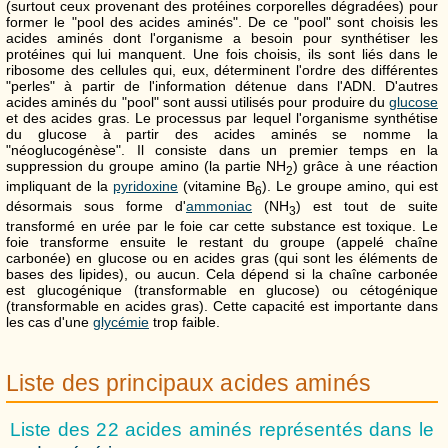
(surtout ceux provenant des protéines corporelles dégradées) pour
former le "pool des acides aminés". De ce "pool" sont choisis les
acides aminés dont l'organisme a besoin pour synthétiser les
protéines qui lui manquent. Une fois choisis, ils sont liés dans le
ribosome des cellules qui, eux, déterminent l'ordre des différentes
"perles" à partir de l'information détenue dans l'ADN. D'autres
acides aminés du "pool" sont aussi utilisés pour produire du
glucose
et des
acides gras. Le processus par lequel l'organisme synthétise
du glucose à partir des acides aminés se nomme la
"néoglucogénèse". Il consiste dans un premier temps en la
suppression du groupe amino (la partie NH
) grâce à une réaction
2
impliquant de la
pyridoxine
(vitamine B
). Le groupe amino, qui est
6
désormais sous forme d'
ammoniac
(NH
) est tout de suite
3
transformé en urée par le foie car cette substance est toxique. Le
foie transforme ensuite le restant du groupe (appelé chaîne
carbonée) en glucose ou en acides gras (qui sont les éléments de
bases des
lipides), ou aucun. Cela dépend si la chaîne carbonée
est glucogénique (transformable en glucose) ou cétogénique
(transformable en acides gras). Cette capacité est importante dans
les cas d'une
glycémie
trop faible.
Liste des principaux acides aminés
Liste des 22 acides aminés représentés dans le