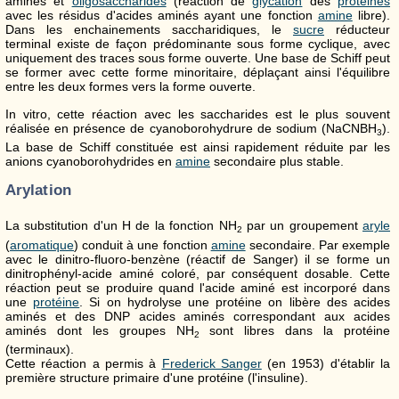
aminés et
oligosaccharides
(réaction de
glycation
des
protéines
avec les résidus d'acides aminés ayant une fonction
amine
libre).
Dans les enchainements saccharidiques, le
sucre
réducteur
terminal existe de façon prédominante sous forme cyclique, avec
uniquement des traces sous forme ouverte. Une base de Schiff peut
se former avec cette forme minoritaire, déplaçant ainsi l'équilibre
entre les deux formes vers la forme ouverte.
In vitro, cette réaction avec les saccharides est le plus souvent
réalisée en présence de cyanoborohydrure de sodium (NaCNBH
).
3
La base de Schiff constituée est ainsi rapidement réduite par les
anions cyanoborohydrides en
amine
secondaire plus stable.
Arylation
La substitution d'un H de la fonction NH
par un groupement
aryle
2
(
aromatique
) conduit à une fonction
amine
secondaire. Par exemple
avec le dinitro-fluoro-benzène (réactif de Sanger) il se forme un
dinitrophényl-acide aminé coloré, par conséquent dosable. Cette
réaction peut se produire quand l'acide aminé est incorporé dans
une
protéine
. Si on hydrolyse une protéine on libère des acides
aminés et des DNP acides aminés correspondant aux acides
aminés dont les groupes NH
sont libres dans la protéine
2
(terminaux).
Cette réaction a permis à
Frederick Sanger
(en 1953) d'établir la
première structure primaire d'une protéine (l'insuline).