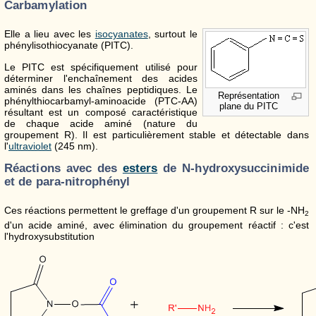
Carbamylation
Elle a lieu avec les
isocyanates
, surtout le
phénylisothiocyanate (PITC).
Le PITC est spécifiquement utilisé pour
déterminer l'enchaînement des acides
aminés dans les chaînes peptidiques. Le
Représentation
phénylthiocarbamyl-aminoacide (PTC-AA)
plane du PITC
résultant est un composé caractéristique
de chaque acide aminé (nature du
groupement R). Il est particulièrement stable et détectable dans
l'
ultraviolet
(245 nm).
Réactions avec des
esters
de N-hydroxysuccinimide
et de para-nitrophényl
Ces réactions permettent le greffage d'un groupement R sur le -NH
2
d'un acide aminé, avec élimination du groupement réactif : c'est
l'hydroxysubstitution