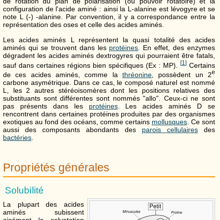
de rotation du plan de polarisation (ou pouvoir rotatoire) et la
configuration de l'acide aminé : ainsi la L-alanine est lévogyre et se
note L (-) -alanine. Par convention, il y a correspondance entre la
représentation des oses et celle des acides aminés.
Les acides aminés L représentent la quasi totalité des acides
aminés qui se trouvent dans les
protéines
. En effet, des enzymes
dégradent les acides aminés dextrogyres qui pourraient être fatals,
[
1
]
sauf dans certaines régions bien spécifiques (Ex : MP).
Certains
e
de ces acides aminés, comme la
thréonine
, possèdent un 2
carbone asymétrique. Dans ce cas, le composé naturel est nommé
L, les 2 autres stéréoisomères dont les positions relatives des
substituants sont différentes sont nommés "allo". Ceux-ci ne sont
pas présents dans les
protéines
. Les acides aminés D se
rencontrent dans certaines protéines produites par des organismes
exotiques au fond des océans, comme certains
mollusques
. Ce sont
aussi des composants abondants des
parois cellulaires
des
bactéries
.
Propriétés générales
Solubilité
La plupart des acides
aminés subissent