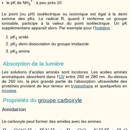
+
le pK de NH
: à peu près 10
3
Le point (ou pH) isoélectrique ou isoionique est égal à la demi
somme des pKs. Le radical R, quand il renferme un groupe
ionisable, participe à la valeur du point isoélectrique. Un pK
supplémentaire apparaît alors. Par exemple pour l'
histidine
:
pK
acide
1
pK
demi dissociation du groupe imidazole
2
pK
amine
3
Absorption de la lumière
Les solutions d'acides aminés sont incolores. Les acides aminés
aromatiques absorbent dans l'
UV
entre 260 et 280 nm. Au-dessus
de 260 nm, la plus grande partie de l'absorption ultraviolette des
protéines provient de leur teneur en
tryptophane
et quelquefois en
tyrosine
.
Propriétés du
groupe carboxyle
Amidation
Le carboxyle peut former des amides avec les amines.