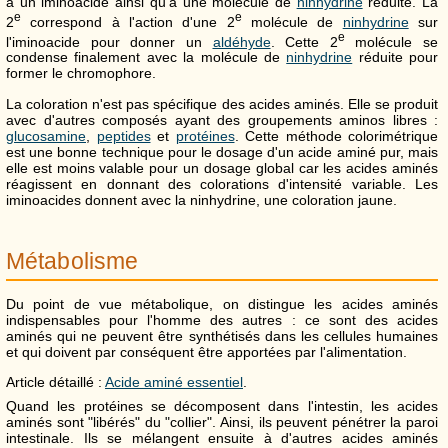
à un iminoacide ainsi qu'à une molécule de
ninhydrine
réduite. La
e
e
2
correspond à l'action d'une 2
molécule de
ninhydrine
sur
e
l'iminoacide pour donner un
aldéhyde
. Cette 2
molécule se
condense finalement avec la molécule de
ninhydrine
réduite pour
former le chromophore.
La coloration n'est pas spécifique des acides aminés. Elle se produit
avec d'autres composés ayant des groupements aminos libres :
glucosamine
,
peptides
et
protéines
. Cette méthode colorimétrique
est une bonne technique pour le dosage d'un acide aminé pur, mais
elle est moins valable pour un dosage global car les acides aminés
réagissent en donnant des colorations d'intensité variable. Les
iminoacides donnent avec la ninhydrine, une coloration jaune.
Métabolisme
Du point de vue métabolique, on distingue les acides aminés
indispensables pour l'homme des autres : ce sont des acides
aminés qui ne peuvent être synthétisés dans les cellules humaines
et qui doivent par conséquent être apportées par l'alimentation.
Article détaillé :
Acide aminé essentiel
.
Quand les protéines se décomposent dans l'intestin, les acides
aminés sont "libérés" du "collier". Ainsi, ils peuvent pénétrer la paroi
intestinale. Ils se mélangent ensuite à d'autres acides aminés