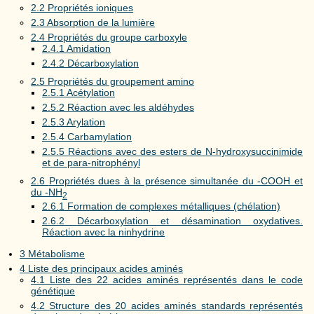
2.2
Propriétés ioniques
2.3
Absorption de la lumière
2.4
Propriétés du groupe carboxyle
2.4.1
Amidation
2.4.2
Décarboxylation
2.5
Propriétés du groupement amino
2.5.1
Acétylation
2.5.2
Réaction avec les aldéhydes
2.5.3
Arylation
2.5.4
Carbamylation
2.5.5
Réactions avec des esters de N-hydroxysuccinimide
et de para-nitrophényl
2.6
Propriétés dues à la présence simultanée du -COOH et
du -NH
2
2.6.1
Formation de complexes métalliques (chélation)
2.6.2
Décarboxylation et désamination oxydatives.
Réaction avec la ninhydrine
3
Métabolisme
4
Liste des principaux acides aminés
4.1
Liste des 22 acides aminés représentés dans le code
génétique
4.2
Structure des 20 acides aminés standards représentés