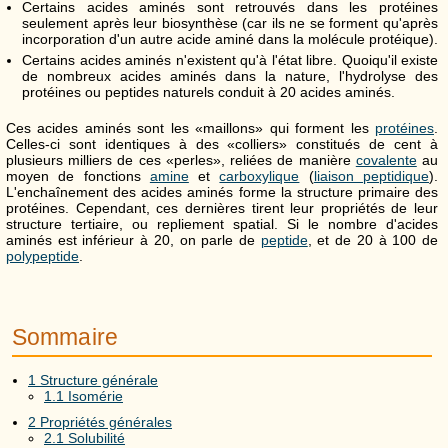
Certains acides aminés sont retrouvés dans les protéines
seulement après leur biosynthèse (car ils ne se forment qu'après
incorporation d'un autre acide aminé dans la molécule protéique).
Certains acides aminés n'existent qu'à l'état libre. Quoiqu'il existe
de nombreux acides aminés dans la nature, l'hydrolyse des
protéines ou peptides naturels conduit à 20 acides aminés.
Ces acides aminés sont les «maillons» qui forment les
protéines
.
Celles-ci sont identiques à des «colliers» constitués de cent à
plusieurs milliers de ces «perles», reliées de manière
covalente
au
moyen de fonctions
amine
et
carboxylique
(
liaison peptidique
).
L'enchaînement des acides aminés forme la structure primaire des
protéines. Cependant, ces dernières tirent leur propriétés de leur
structure tertiaire, ou repliement spatial. Si le nombre d'acides
aminés est inférieur à 20, on parle de
peptide
, et de 20 à 100 de
polypeptide
.
Sommaire
1
Structure générale
1.1
Isomérie
2
Propriétés générales
2.1
Solubilité