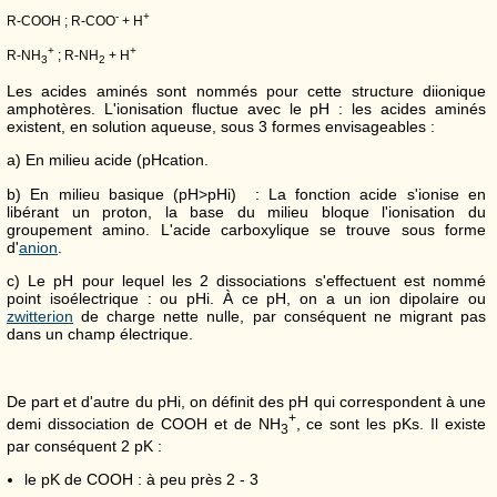
-
+
R-COOH ; R-COO
+ H
+
+
R-NH
; R-NH
+ H
3
2
Les acides aminés sont nommés pour cette structure diionique
amphotères. L'ionisation fluctue avec le pH : les acides aminés
existent, en solution aqueuse, sous 3 formes envisageables :
a) En milieu acide (pH
cation.
b) En milieu basique (pH>pHi) : La fonction acide s'ionise en
libérant un proton, la base du milieu bloque l'ionisation du
groupement amino. L'acide carboxylique se trouve sous forme
d'
anion
.
c) Le pH pour lequel les 2 dissociations s'effectuent est nommé
point isoélectrique : ou pHi. À ce pH, on a un ion dipolaire ou
zwitterion
de charge nette nulle, par conséquent ne migrant pas
dans un champ électrique.
De part et d'autre du pHi, on définit des pH qui correspondent à une
+
demi dissociation de COOH et de NH
, ce sont les pKs. Il existe
3
par conséquent 2 pK :
le pK de COOH : à peu près 2 - 3