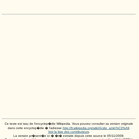
Ce texte est issu de l'encyclop�die Wikipedia. Vous pouvez consulter sa version originale
dans cette encyclop�die � l'adresse
http://fr.wikipedia.org/wiki/Acide_amin%C3%A9
.
Voir la liste des contributeurs
.
La version pr�sent�e ici � �t� extraite depuis cette source le
05/11/2009
.