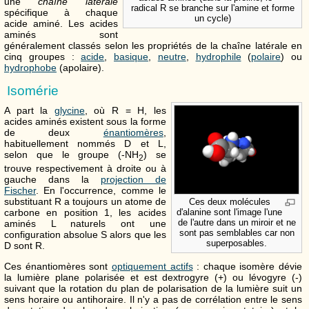
une
chaîne latérale
radical R se branche sur l'amine et forme
spécifique à chaque
un cycle)
acide aminé. Les acides
aminés sont
généralement classés selon les propriétés de la chaîne latérale en
cinq groupes :
acide
,
basique
,
neutre
,
hydrophile
(
polaire
) ou
hydrophobe
(apolaire).
Isomérie
A part la
glycine
, où R = H, les
acides aminés existent sous la forme
de deux
énantiomères
,
habituellement nommés D et L,
selon que le groupe (-NH
) se
2
trouve respectivement à droite ou à
gauche dans la
projection de
Fischer
. En l'occurrence, comme le
substituant R a toujours un atome de
Ces deux molécules
carbone en position 1, les acides
d'alanine sont l'image l'une
de l'autre dans un miroir et ne
aminés L naturels ont une
sont pas semblables car non
configuration absolue S alors que les
superposables.
D sont R.
Ces énantiomères sont
optiquement actifs
: chaque isomère dévie
la lumière plane polarisée et est dextrogyre (+) ou lévogyre (-)
suivant que la rotation du plan de polarisation de la lumière suit un
sens horaire ou antihoraire. Il n'y a pas de corrélation entre le sens