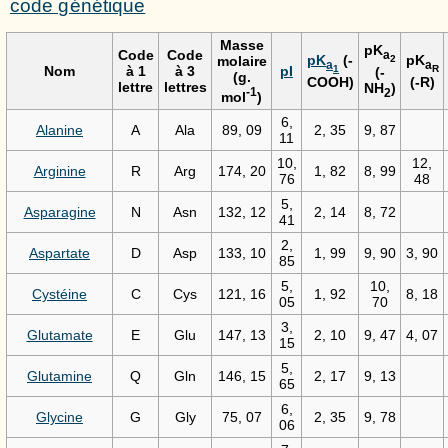
code génétique
Masse
pK
Code
Code
a
pK
(-
pK
molaire
2
a
a
Nom
à 1
à 3
pI
1
R
(-
(g.
COOH)
(-R)
lettre
lettres
NH
)
-1
2
mol
)
6,
Alanine
A
Ala
89, 09
2, 35
9, 87
11
10,
12,
Arginine
R
Arg
174, 20
1, 82
8, 99
76
48
5,
Asparagine
N
Asn
132, 12
2, 14
8, 72
41
2,
Aspartate
D
Asp
133, 10
1, 99
9, 90
3, 90
85
5,
10,
Cystéine
C
Cys
121, 16
1, 92
8, 18
05
70
3,
Glutamate
E
Glu
147, 13
2, 10
9, 47
4, 07
15
5,
Glutamine
Q
Gln
146, 15
2, 17
9, 13
65
6,
Glycine
G
Gly
75, 07
2, 35
9, 78
06