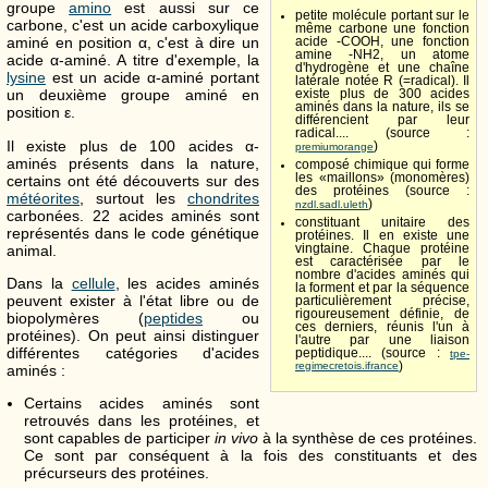
groupe
amino
est aussi sur ce
petite molécule portant sur le
carbone, c'est un acide carboxylique
même carbone une fonction
aminé en position α, c'est à dire un
acide -COOH, une fonction
amine -NH2, un atome
acide α-aminé. A titre d'exemple, la
d'hydrogène et une chaîne
lysine
est un acide α-aminé portant
latérale notée R (=radical). Il
un deuxième groupe aminé en
existe plus de 300 acides
aminés dans la nature, ils se
position ε.
différencient par leur
radical.... (source :
Il existe plus de 100 acides α-
)
premiumorange
aminés présents dans la nature,
composé chimique qui forme
les «maillons» (monomères)
certains ont été découverts sur des
des protéines (source :
météorites
, surtout les
chondrites
)
nzdl.sadl.uleth
carbonées. 22 acides aminés sont
constituant unitaire des
représentés dans le code génétique
protéines. Il en existe une
animal.
vingtaine. Chaque protéine
est caractérisée par le
nombre d'acides aminés qui
Dans la
cellule
, les acides aminés
la forment et par la séquence
peuvent exister à l'état libre ou de
particulièrement précise,
rigoureusement définie, de
biopolymères (
peptides
ou
ces derniers, réunis l'un à
protéines). On peut ainsi distinguer
l'autre par une liaison
différentes catégories d'acides
peptidique.... (source :
tpe-
regimecretois.ifrance
)
aminés :
Certains acides aminés sont
retrouvés dans les protéines, et
sont capables de participer
in vivo
à la synthèse de ces protéines.
Ce sont par conséquent à la fois des constituants et des
précurseurs des protéines.